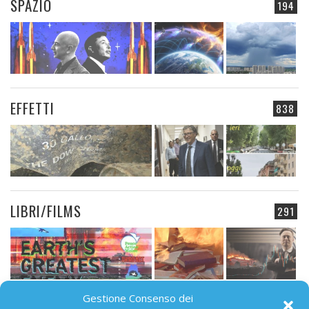
SPAZIO
194
EFFETTI
838
LIBRI/FILMS
291
Gestione Consenso dei