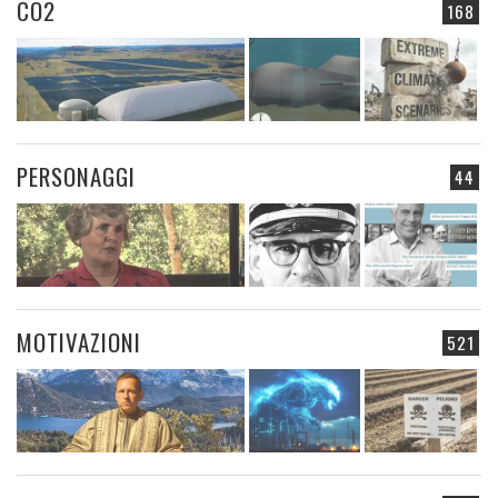
CO2
168
PERSONAGGI
44
MOTIVAZIONI
521