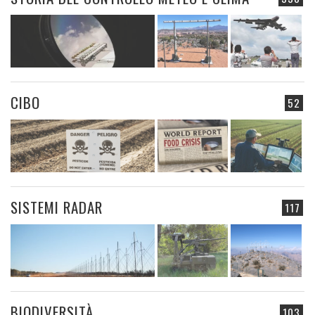
CIBO
52
SISTEMI RADAR
117
BIODIVERSITÀ
103