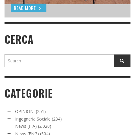
READ MORE
READ MORE
CERCA
CATEGORIE
OPINIONI
(251)
Ingegneria Sociale
(234)
News (ITA)
(2.020)
News (ENG)
(504)