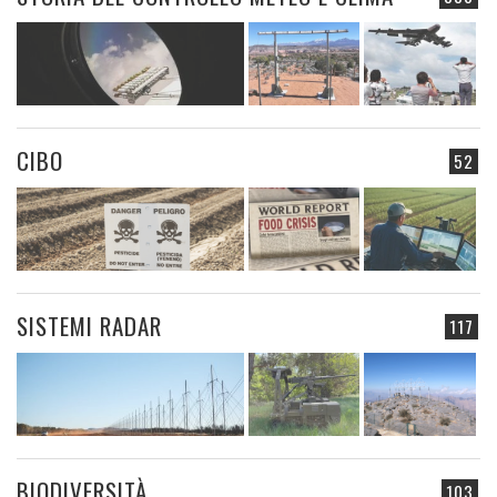
CIBO
52
SISTEMI RADAR
117
BIODIVERSITÀ
103