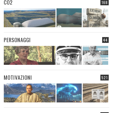
CO2
168
PERSONAGGI
44
MOTIVAZIONI
521