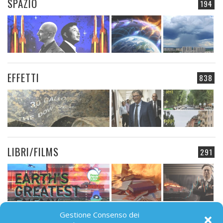
SPAZIO
194
EFFETTI
838
LIBRI/FILMS
291
Gestione Consenso dei