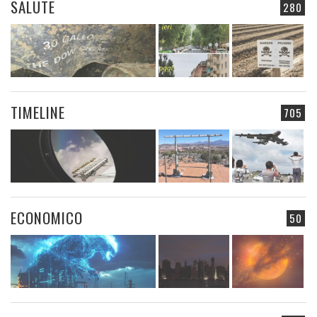
SALUTE
280
TIMELINE
705
ECONOMICO
50