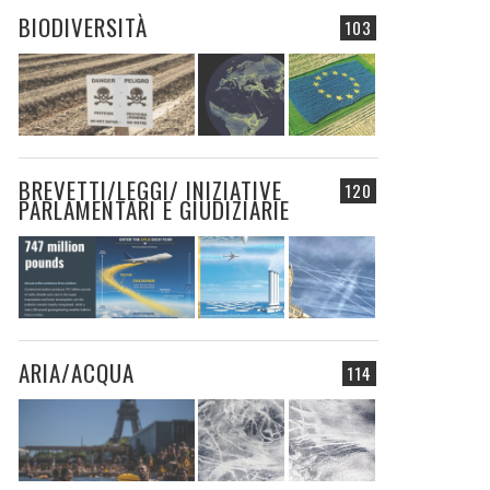
BIODIVERSITÀ
103
BREVETTI/LEGGI/ INIZIATIVE
120
PARLAMENTARI E GIUDIZIARIE
ARIA/ACQUA
114