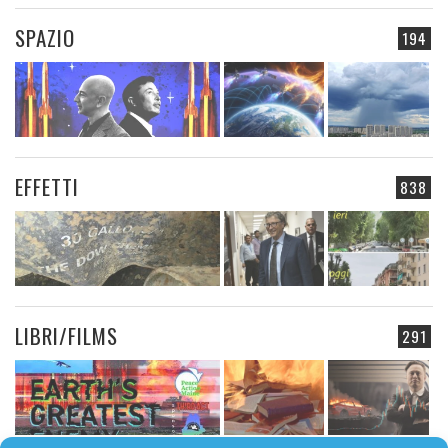
SPAZIO
194
EFFETTI
838
LIBRI/FILMS
291