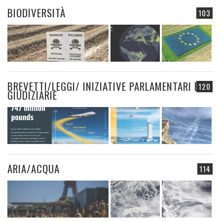
BIODIVERSITÀ
103
BREVETTI/LEGGI/ INIZIATIVE PARLAMENTARI E
120
GIUDIZIARIE
ARIA/ACQUA
114