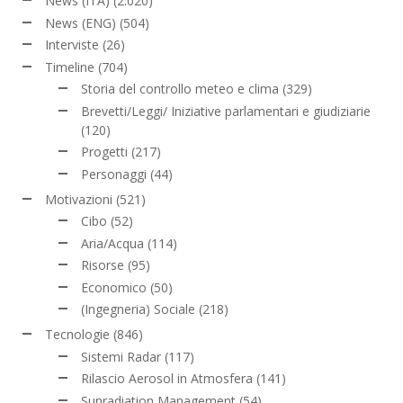
News (ITA)
(2.020)
News (ENG)
(504)
Interviste
(26)
Timeline
(704)
Storia del controllo meteo e clima
(329)
Brevetti/Leggi/ Iniziative parlamentari e giudiziarie
(120)
Progetti
(217)
Personaggi
(44)
Motivazioni
(521)
Cibo
(52)
Aria/Acqua
(114)
Risorse
(95)
Economico
(50)
(Ingegneria) Sociale
(218)
Tecnologie
(846)
Sistemi Radar
(117)
Rilascio Aerosol in Atmosfera
(141)
Sunradiation Management
(54)