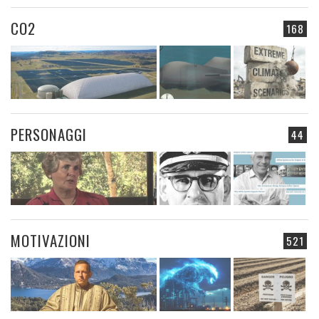
CO2
168
PERSONAGGI
44
MOTIVAZIONI
521