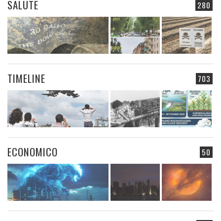
SALUTE
280
TIMELINE
703
ECONOMICO
50