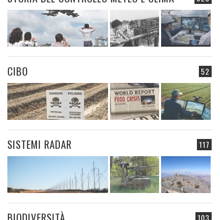
CIBO
52
SISTEMI RADAR
117
BIODIVERSITÀ
103