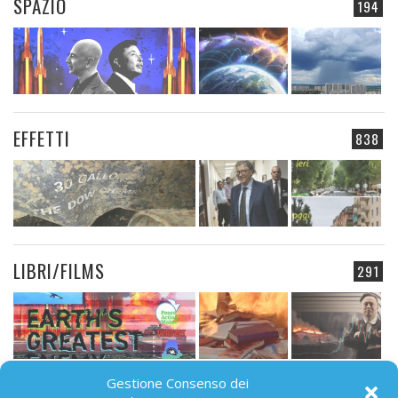
SPAZIO
194
EFFETTI
838
LIBRI/FILMS
291
Gestione Consenso dei