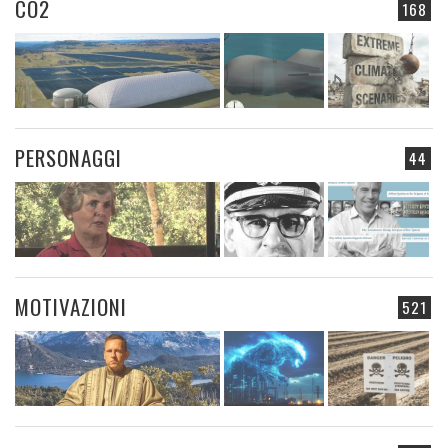
CO2
168
PERSONAGGI
44
MOTIVAZIONI
521