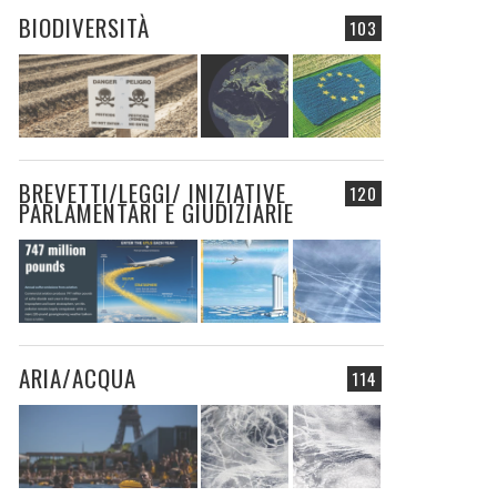
BIODIVERSITÀ
103
BREVETTI/LEGGI/ INIZIATIVE
120
PARLAMENTARI E GIUDIZIARIE
ARIA/ACQUA
114