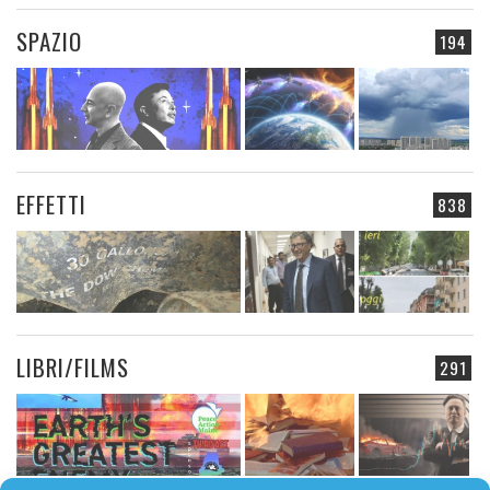
SPAZIO
194
EFFETTI
838
LIBRI/FILMS
291