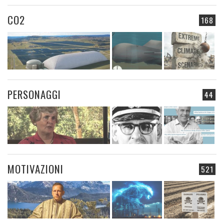
CO2
168
PERSONAGGI
44
MOTIVAZIONI
521