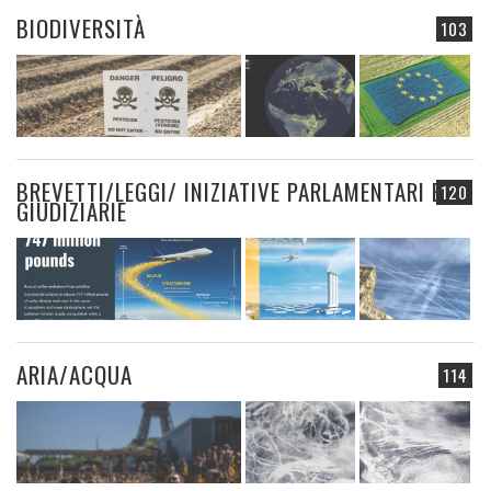
BIODIVERSITÀ
103
BREVETTI/LEGGI/ INIZIATIVE PARLAMENTARI E
120
GIUDIZIARIE
ARIA/ACQUA
114