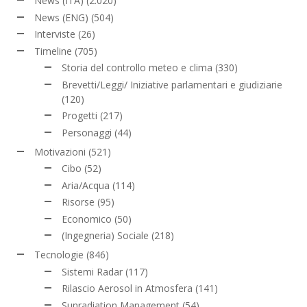
News (ITA)
(2.020)
News (ENG)
(504)
Interviste
(26)
Timeline
(705)
Storia del controllo meteo e clima
(330)
Brevetti/Leggi/ Iniziative parlamentari e giudiziarie
(120)
Progetti
(217)
Personaggi
(44)
Motivazioni
(521)
Cibo
(52)
Aria/Acqua
(114)
Risorse
(95)
Economico
(50)
(Ingegneria) Sociale
(218)
Tecnologie
(846)
Sistemi Radar
(117)
Rilascio Aerosol in Atmosfera
(141)
Sunradiation Management
(54)