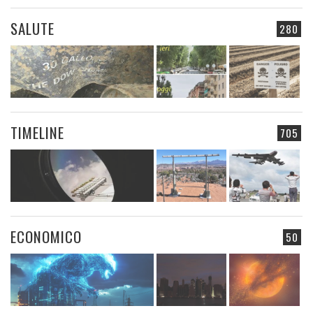
SALUTE
280
TIMELINE
705
ECONOMICO
50