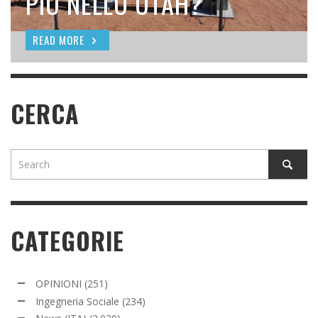
SEEDING
PIÙ NELLO UTAH?
READ MORE
READ MORE
READ MORE
CERCA
CATEGORIE
OPINIONI
(251)
Ingegneria Sociale
(234)