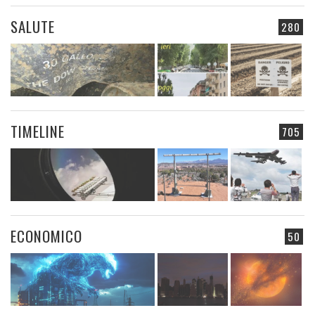
SALUTE
280
TIMELINE
705
ECONOMICO
50