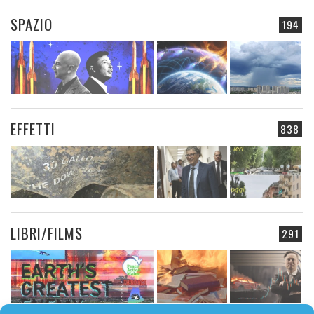
SPAZIO
194
EFFETTI
838
LIBRI/FILMS
291