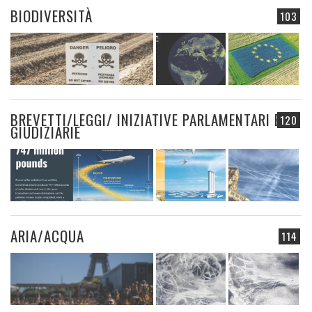
BIODIVERSITÀ
103
BREVETTI/LEGGI/ INIZIATIVE PARLAMENTARI E
120
GIUDIZIARIE
ARIA/ACQUA
114