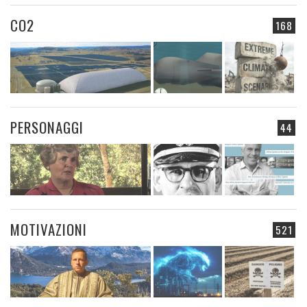
CO2
168
PERSONAGGI
44
MOTIVAZIONI
521