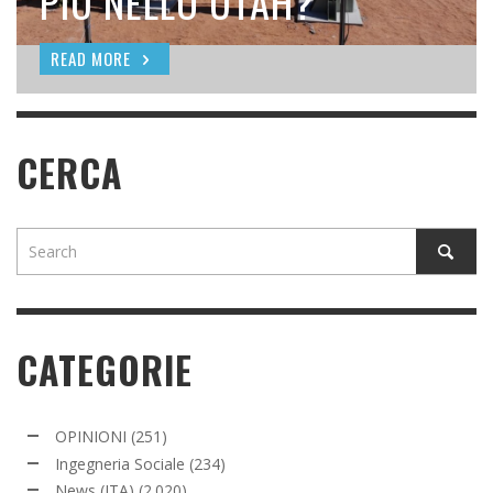
SEEDING
PIÙ NELLO UTAH?
READ MORE
READ MORE
READ MORE
CERCA
CATEGORIE
OPINIONI
(251)
Ingegneria Sociale
(234)
News (ITA)
(2.020)