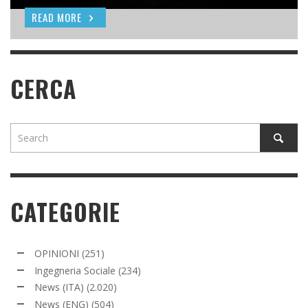
READ MORE
READ MORE
READ MORE
CERCA
CATEGORIE
OPINIONI
(251)
Ingegneria Sociale
(234)
News (ITA)
(2.020)
News (ENG)
(504)