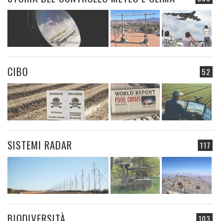
CIBO
52
SISTEMI RADAR
117
BIODIVERSITÀ
103