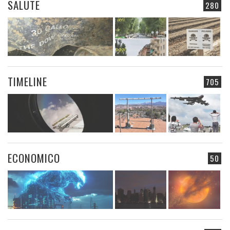
SALUTE
280
TIMELINE
705
ECONOMICO
50