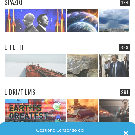
SPAZIO
194
EFFETTI
839
LIBRI/FILMS
291
Gestione Consenso dei