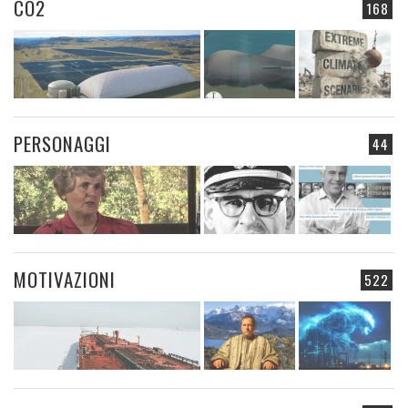
CO2
168
PERSONAGGI
44
MOTIVAZIONI
522