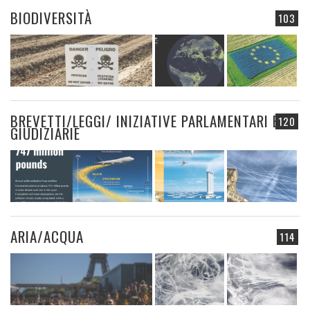
BIODIVERSITÀ
103
BREVETTI/LEGGI/ INIZIATIVE PARLAMENTARI E
120
GIUDIZIARIE
ARIA/ACQUA
114