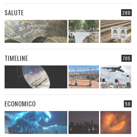
SALUTE
280
TIMELINE
705
ECONOMICO
50