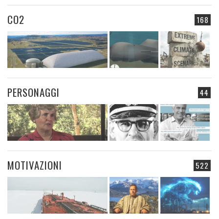
CO2
168
PERSONAGGI
44
MOTIVAZIONI
522