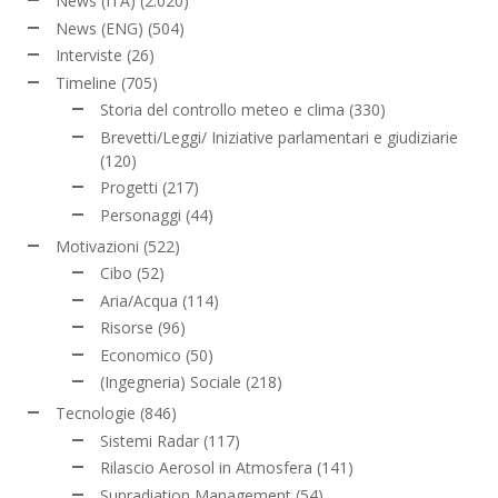
News (ITA)
(2.020)
News (ENG)
(504)
Interviste
(26)
Timeline
(705)
Storia del controllo meteo e clima
(330)
Brevetti/Leggi/ Iniziative parlamentari e giudiziarie
(120)
Progetti
(217)
Personaggi
(44)
Motivazioni
(522)
Cibo
(52)
Aria/Acqua
(114)
Risorse
(96)
Economico
(50)
(Ingegneria) Sociale
(218)
Tecnologie
(846)
Sistemi Radar
(117)
Rilascio Aerosol in Atmosfera
(141)
Sunradiation Management
(54)