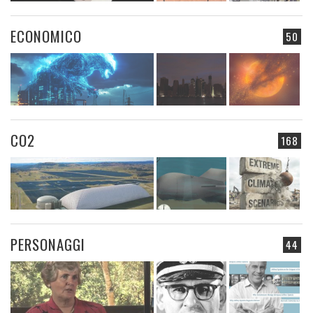
ECONOMICO
50
CO2
168
PERSONAGGI
44