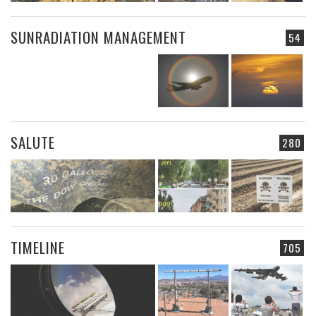
SUNRADIATION MANAGEMENT
54
SALUTE
280
TIMELINE
705