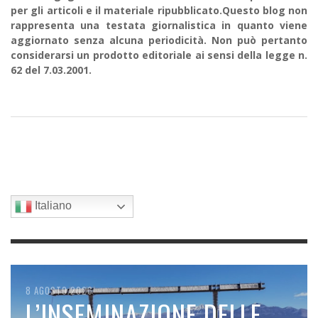
per gli articoli e il materiale ripubblicato.Questo blog non
rappresenta una testata giornalistica in quanto viene
aggiornato senza alcuna periodicità. Non può pertanto
considerarsi un prodotto editoriale ai sensi della legge n.
62 del 7.03.2001.
Italiano
8 AGOSTO 2026
8 AGOSTO 2026
7 AGOSTO 2026
6 AGOSTO 2026
6 AGOSTO 2026
DALL’INIZIO DELL’ANNO GLI
L’INSEMINAZIONE DELLE
SPACEX SI SCHIANTA
IL CALDO RECORD FA
ELETTRICITÀ DAL SUOLO,