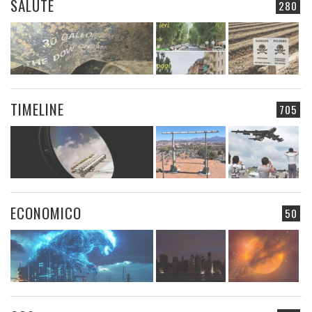
SALUTE
280
TIMELINE
705
ECONOMICO
50