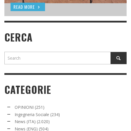
READ MORE
READ MORE
READ MORE
CERCA
CATEGORIE
OPINIONI
(251)
Ingegneria Sociale
(234)
News (ITA)
(2.020)
News (ENG)
(504)