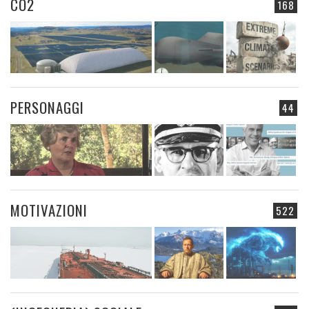
CO2
168
PERSONAGGI
44
MOTIVAZIONI
522