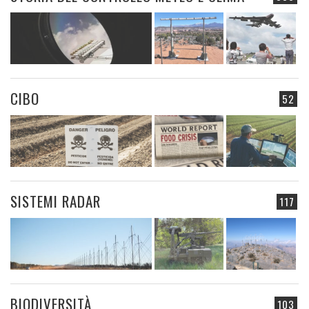
CIBO
52
SISTEMI RADAR
117
BIODIVERSITÀ
103