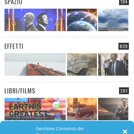
SPAZIO
194
EFFETTI
839
LIBRI/FILMS
291
Gestione Consenso dei