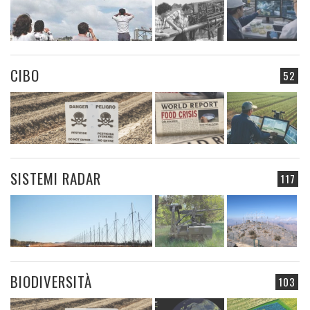
CIBO
52
SISTEMI RADAR
117
BIODIVERSITÀ
103