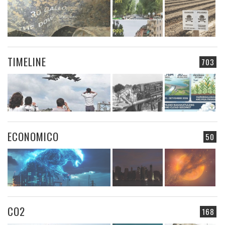
TIMELINE
703
ECONOMICO
50
CO2
168