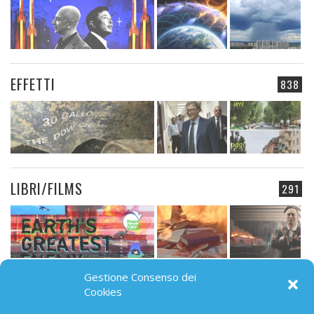
EFFETTI
838
LIBRI/FILMS
291
Gestione Consenso dei
CAMPO ELETTROMAGNETICO
Cookies
91