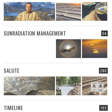
SUNRADIATION MANAGEMENT
54
SALUTE
280
TIMELINE
703