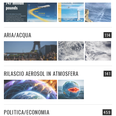
ARIA/ACQUA
114
RILASCIO AEROSOL IN ATMOSFERA
141
POLITICA/ECONOMIA
459