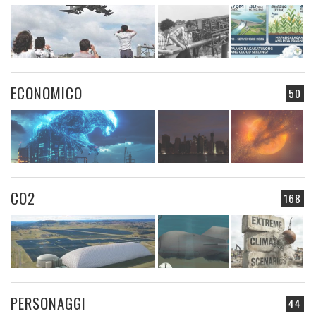
ECONOMICO
50
CO2
168
PERSONAGGI
44