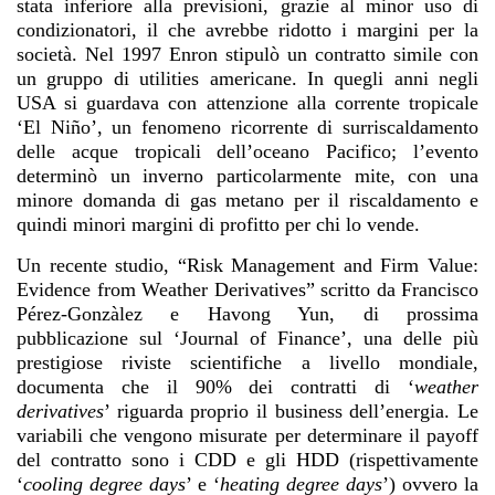
stata inferiore alla previsioni, grazie al minor uso di
condizionatori, il che avrebbe ridotto i margini per la
società. Nel 1997 Enron stipulò un contratto simile con
un gruppo di utilities americane. In quegli anni negli
USA si guardava con attenzione alla corrente tropicale
‘El Niño’, un fenomeno ricorrente di surriscaldamento
delle acque tropicali dell’oceano Pacifico; l’evento
determinò un inverno particolarmente mite, con una
minore domanda di gas metano per il riscaldamento e
quindi minori margini di profitto per chi lo vende.
Un recente studio, “Risk Management and Firm Value:
Evidence from Weather Derivatives” scritto da Francisco
Pérez-Gonzàlez e Havong Yun, di prossima
pubblicazione sul ‘Journal of Finance’, una delle più
prestigiose riviste scientifiche a livello mondiale,
documenta che il 90% dei contratti di ‘
weather
derivatives
’ riguarda proprio il business dell’energia. Le
variabili che vengono misurate per determinare il payoff
del contratto sono i CDD e gli HDD (rispettivamente
‘
cooling degree days
’ e ‘
heating degree days
’) ovvero la