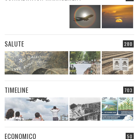
SALUTE
280
TIMELINE
703
ECONOMICO
50