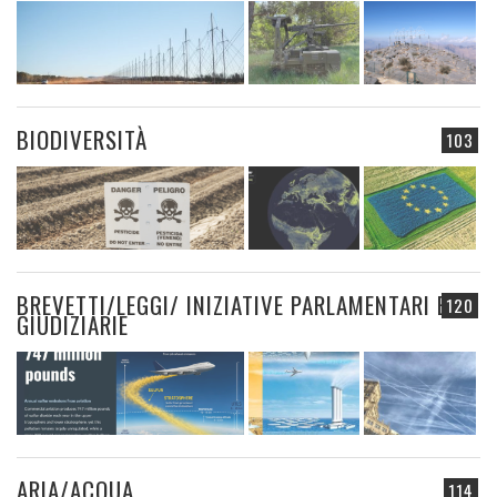
BIODIVERSITÀ
103
BREVETTI/LEGGI/ INIZIATIVE PARLAMENTARI E
120
GIUDIZIARIE
ARIA/ACQUA
114