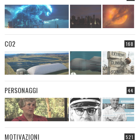
CO2
168
PERSONAGGI
44
MOTIVAZIONI
521