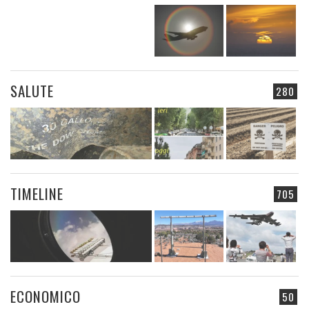
SALUTE
280
TIMELINE
705
ECONOMICO
50