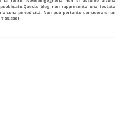
ata la fonte. NoGeoingegneria non si assume alcuna
e ripubblicato.Questo blog non rappresenta una testata
a alcuna periodicità. Non può pertanto considerarsi un
 7.03.2001.