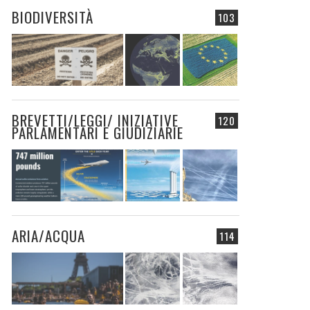
BIODIVERSITÀ
103
BREVETTI/LEGGI/ INIZIATIVE
120
PARLAMENTARI E GIUDIZIARIE
ARIA/ACQUA
114