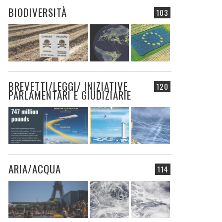
BIODIVERSITÀ
103
BREVETTI/LEGGI/ INIZIATIVE
120
PARLAMENTARI E GIUDIZIARIE
ARIA/ACQUA
114