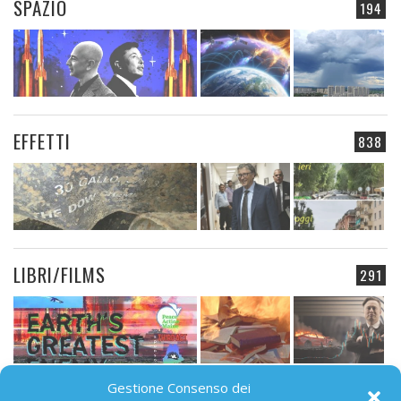
SPAZIO
194
EFFETTI
838
LIBRI/FILMS
291
Gestione Consenso dei