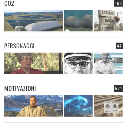
CO2
168
PERSONAGGI
44
MOTIVAZIONI
521