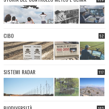
CIBO
52
SISTEMI RADAR
117
BIODIVERSITÀ
103