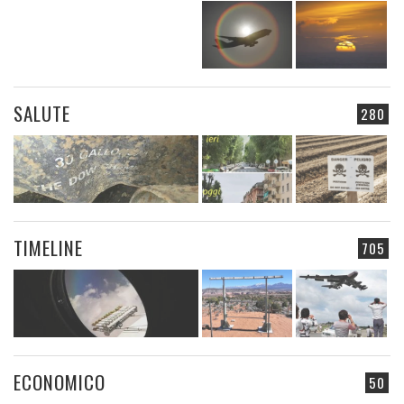
SALUTE
280
TIMELINE
705
ECONOMICO
50