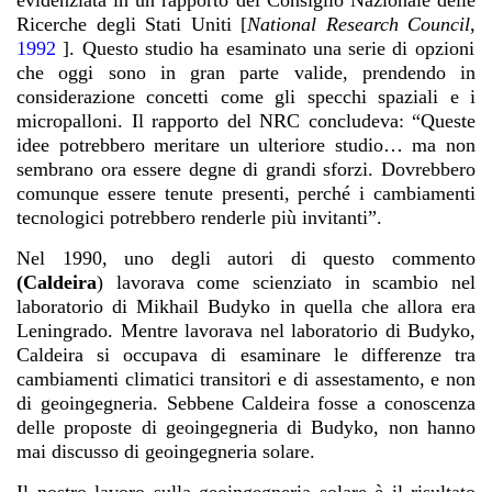
evidenziata in un rapporto del Consiglio Nazionale delle
Ricerche degli Stati Uniti [
National Research Council
,
1992
]. Questo studio ha esaminato una serie di opzioni
che oggi sono in gran parte valide, prendendo in
considerazione concetti come gli specchi spaziali e i
micropalloni. Il rapporto del NRC concludeva: “Queste
idee potrebbero meritare un ulteriore studio… ma non
sembrano ora essere degne di grandi sforzi. Dovrebbero
comunque essere tenute presenti, perché i cambiamenti
tecnologici potrebbero renderle più invitanti”.
Nel 1990, uno degli autori di questo commento
(Caldeira
) lavorava come scienziato in scambio nel
laboratorio di Mikhail Budyko in quella che allora era
Leningrado. Mentre lavorava nel laboratorio di Budyko,
Caldeira si occupava di esaminare le differenze tra
cambiamenti climatici transitori e di assestamento, e non
di geoingegneria. Sebbene Caldeira fosse a conoscenza
delle proposte di geoingegneria di Budyko, non hanno
mai discusso di geoingegneria solare.