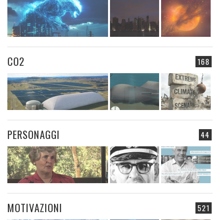
CO2
168
PERSONAGGI
44
MOTIVAZIONI
521