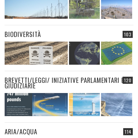
BIODIVERSITÀ
103
BREVETTI/LEGGI/ INIZIATIVE PARLAMENTARI E
120
GIUDIZIARIE
ARIA/ACQUA
114