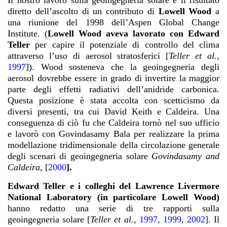
Il nostro lavoro sulla geoingegneria solare è il risultato
diretto dell’ascolto di un contributo di
Lowell Wood
a
una riunione del 1998 dell’Aspen Global Change
Institute. (
Lowell Wood aveva lavorato con Edward
Teller
per capire il potenziale di controllo del clima
attraverso l’uso di aerosol stratosferici [
Teller et al.
,
1997
]). Wood sosteneva che la geoingegneria degli
aerosol dovrebbe essere in grado di invertire la maggior
parte degli effetti radiativi dell’anidride carbonica.
Questa posizione è stata accolta con scetticismo da
diversi presenti, tra cui David Keith e Caldeira. Una
conseguenza di ciò fu che Caldeira tornò nel suo ufficio
e lavorò con Govindasamy Bala per realizzare la prima
modellazione tridimensionale della circolazione generale
degli scenari di geoingegneria solare
Govindasamy and
Caldeira
, [
2000
].
Edward Teller e i colleghi del Lawrence Livermore
National Laboratory (in particolare Lowell Wood)
hanno redatto una serie di tre rapporti sulla
geoingegneria solare [
Teller et al.
,
1997
,
1999
,
2002
]. Il