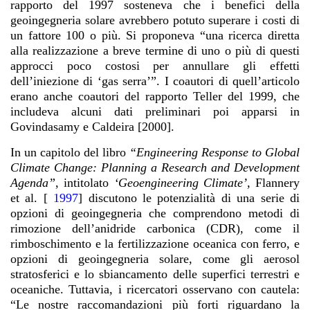
rapporto del 1997 sosteneva che i benefici della
geoingegneria solare avrebbero potuto superare i costi di
un fattore 100 o più. Si proponeva “una ricerca diretta
alla realizzazione a breve termine di uno o più di questi
approcci poco costosi per annullare gli effetti
dell’iniezione di ‘gas serra’”. I coautori di quell’articolo
erano anche coautori del rapporto Teller del 1999, che
includeva alcuni dati preliminari poi apparsi in
Govindasamy e Caldeira [2000].
In un capitolo del libro
“Engineering Response to Global
Climate Change: Planning a Research and Development
Agenda”
, intitolato
‘Geoengineering Climate’,
Flannery
et al. [
1997
] discutono le potenzialità di una serie di
opzioni di geoingegneria che comprendono metodi di
rimozione dell’anidride carbonica (CDR), come il
rimboschimento e la fertilizzazione oceanica con ferro, e
opzioni di geoingegneria solare, come gli aerosol
stratosferici e lo sbiancamento delle superfici terrestri e
oceaniche. Tuttavia, i ricercatori osservano con cautela:
“Le nostre raccomandazioni più forti riguardano la