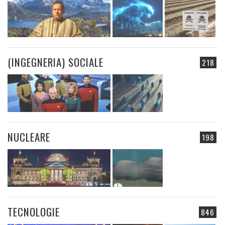
(INGEGNERIA) SOCIALE
218
NUCLEARE
198
TECNOLOGIE
846