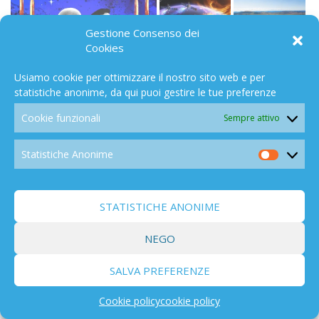
Gestione Consenso dei
Cookies
Usiamo cookie per ottimizzare il nostro sito web e per
SPAZIO
194
statistiche anonime, da qui puoi gestire le tue preferenze
Cookie funzionali
Sempre attivo
Statistiche Anonime
Statistic
Anonim
EFFETTI
838
STATISTICHE ANONIME
NEGO
SALVA PREFERENZE
LIBRI/FILMS
291
Cookie policy
cookie policy