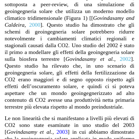
sottoposta a peer-review, di una simulazione di
geoingegneria solare che utilizza un moderno modello
climatico tridimensionale (Figura 1) [[
Govindasamy and
Caldeira
,
2000
]. Questo studio ha dimostrato che gli
schemi di geoingegneria solare potrebbero ridurre
notevolmente i cambiamenti climatici regionali e
stagionali causati dalla CO2. Uno studio del 2002 è stato
il primo a modellare gli effetti della geoingegneria solare
sulla biosfera terrestre [
Govindasamy et al.
,
2002
].
Questo studio ha rilevato che, in uno scenario di
geoingegneria solare, gli effetti della fertilizzazione da
CO2 erano maggiori e di segno opposto rispetto agli
effetti dell’oscuramento solare, e quindi ci si poteva
aspettare che un mondo geoingegnerizzato ad alto
contenuto di CO2 avesse una produttività netta primaria
terrestre più elevata rispetto al mondo preindustriale.
Le non linearità che si manifestano a livelli più elevati di
CO2 sono state esaminate in uno studio del 2003
[
Govindasamy et al.
,
2003
] in cui abbiamo dimostrato
che la geoingegneria solare applicata in modo uniforme