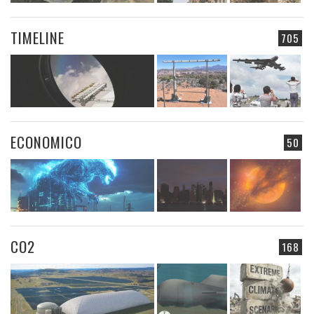
TIMELINE
705
ECONOMICO
50
CO2
168