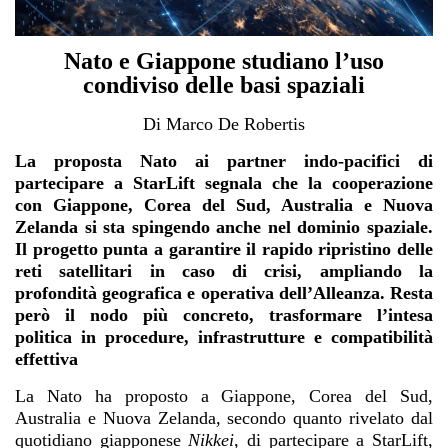
Nato e Giappone studiano l’uso
condiviso delle basi spaziali
Di
Marco De Robertis
La proposta Nato ai partner indo-pacifici di
partecipare a StarLift segnala che la cooperazione
con Giappone, Corea del Sud, Australia e Nuova
Zelanda si sta spingendo anche nel dominio spaziale.
Il progetto punta a garantire il rapido ripristino delle
reti satellitari in caso di crisi, ampliando la
profondità geografica e operativa dell’Alleanza. Resta
però il nodo più concreto, trasformare l’intesa
politica in procedure, infrastrutture e compatibilità
effettiva
La Nato ha proposto a Giappone, Corea del Sud,
Australia e Nuova Zelanda, secondo quanto rivelato dal
quotidiano giapponese
Nikkei
, di partecipare a StarLift,