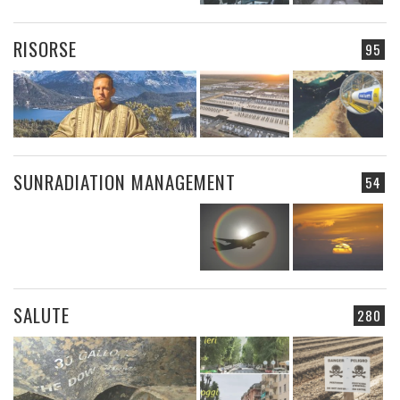
RISORSE
95
SUNRADIATION MANAGEMENT
54
SALUTE
280