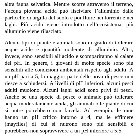
altra fauna selvatica. Mentre scorre attraverso il terreno,
l’acqua piovana acida può lisciviare l’alluminio dalle
particelle di argilla del suolo e poi fluire nei torrenti e nei
laghi. Più acido viene introdotto nell’ecosistema, più
alluminio viene rilasciato.
Alcuni tipi di piante e animali sono in grado di tollerare
acque acide e quantità moderate di alluminio. Altri,
invece, sono sensibili all’acido e scompariranno al calare
del pH. In genere, i giovani di molte specie sono più
sensibili alle condizioni ambientali rispetto agli adulti. A
un pH pari a 5, la maggior parte delle uova di pesce non
riesce a schiudersi. A livelli di pH inferiori, alcuni pesci
adulti muoiono. Alcuni laghi acidi sono privi di pesci.
Anche se una specie di pesce o animale può tollerare
acqua moderatamente acida, gli animali o le piante di cui
si nutre potrebbero non farcela. Ad esempio, le rane
hanno un pH critico intorno a 4, ma le effimere
(mayflies) di cui si nutrono sono più sensibili e
potrebbero non sopravvivere a un pH inferiore a 5,5.