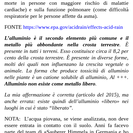
morte in persone con maggiore rischio di malattie
cardiache) e sulla funzione polmonare (come difficoltà
respiratorie per le persone affette da asma).
FONTE
https://www.epa.gov/acidrain/effects-acid-rain
L’alluminio è il secondo elemento più comune e il
metallo più abbondante nella crosta terrestre
. È
presente in tutti i terreni. Esso costituisce circa il 8,2 per
cento della crosta terrestre. È presente in diverse forme,
molti dei quali non influenzano la crescita vegetale o
animale. La forma che produce tossicità di alluminio
nelle piante è un catione solubile di alluminio, Al +++.
Alluminio non esiste come metallo libero
.
La mia affermazione è corretta (articolo del 2015), ma
anche errata: esiste quindi dell’alluminio «libero» nei
luoghi in cui è stato “liberato”.
NOTA: L’acqua piovana, se viene analizzata, non deve
essere entrata in contatto con il suolo. Anni fa facevo
parte del team di «Sauberer Himmel» in Germania e ho