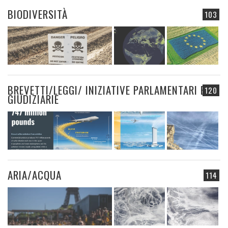
BIODIVERSITÀ
103
BREVETTI/LEGGI/ INIZIATIVE PARLAMENTARI E
120
GIUDIZIARIE
ARIA/ACQUA
114