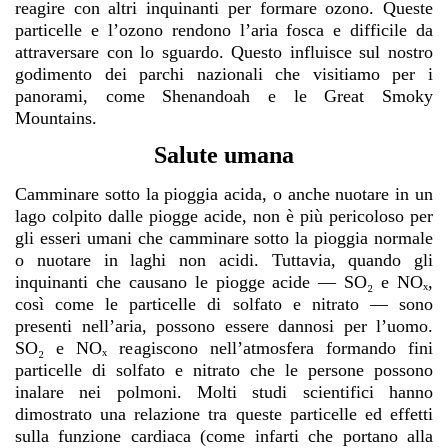
reagire con altri inquinanti per formare ozono. Queste
particelle e l’ozono rendono l’aria fosca e difficile da
attraversare con lo sguardo. Questo influisce sul nostro
godimento dei parchi nazionali che visitiamo per i
panorami, come Shenandoah e le Great Smoky
Mountains.
Salute umana
Camminare sotto la pioggia acida, o anche nuotare in un
lago colpito dalle piogge acide, non è più pericoloso per
gli esseri umani che camminare sotto la pioggia normale
o nuotare in laghi non acidi. Tuttavia, quando gli
inquinanti che causano le piogge acide — SO₂ e NOₓ,
così come le particelle di solfato e nitrato — sono
presenti nell’aria, possono essere dannosi per l’uomo.
SO₂ e NOₓ reagiscono nell’atmosfera formando fini
particelle di solfato e nitrato che le persone possono
inalare nei polmoni. Molti studi scientifici hanno
dimostrato una relazione tra queste particelle ed effetti
sulla funzione cardiaca (come infarti che portano alla