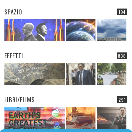
SPAZIO
194
EFFETTI
838
LIBRI/FILMS
291