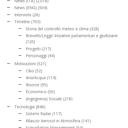
News (ITA)
(2.018)
News (ENG)
(504)
Interviste
(26)
Timeline
(703)
Storia del controllo meteo e clima
(328)
Brevetti/Leggi/ Iniziative parlamentari e giudiziarie
(120)
Progetti
(217)
Personaggi
(44)
Motivazioni
(521)
Cibo
(52)
Aria/Acqua
(114)
Risorse
(95)
Economico
(50)
(Ingegneria) Sociale
(218)
Tecnologie
(846)
Sistemi Radar
(117)
Rilascio Aerosol in Atmosfera
(141)
Sunradiation Management
(54)