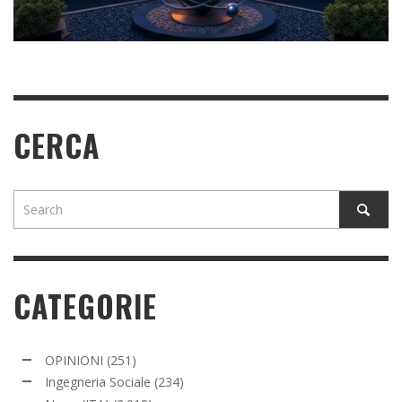
READ MORE
READ MORE
CERCA
CATEGORIE
OPINIONI
(251)
Ingegneria Sociale
(234)