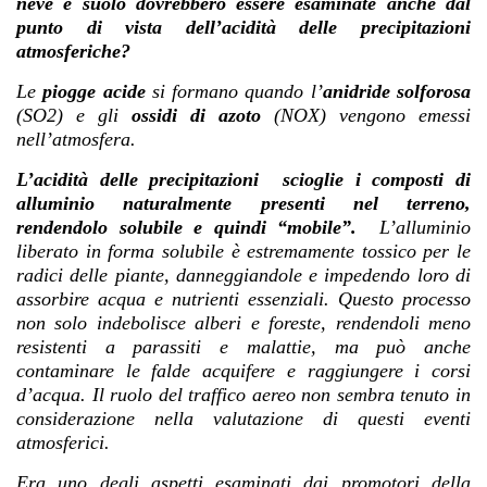
neve e suolo dovrebbero essere esaminate anche dal
punto di vista dell’acidità delle precipitazioni
atmosferiche?
Le
piogge acide
si formano quando l’
anidride solforosa
(SO2) e gli
ossidi di azoto
(NOX) vengono emessi
nell’atmosfera.
L’acidità delle precipitazioni
scioglie i composti di
alluminio naturalmente presenti nel terreno,
rendendolo solubile e quindi “mobile”
.
L’alluminio
liberato in forma solubile è estremamente tossico per le
radici delle piante, danneggiandole e impedendo loro di
assorbire acqua e nutrienti essenziali. Questo processo
non solo indebolisce alberi e foreste, rendendoli meno
resistenti a parassiti e malattie, ma può anche
contaminare le falde acquifere e raggiungere i corsi
d’acqua. Il ruolo del traffico aereo non sembra tenuto in
considerazione nella valutazione di questi eventi
atmosferici.
Era uno degli aspetti esaminati dai promotori della