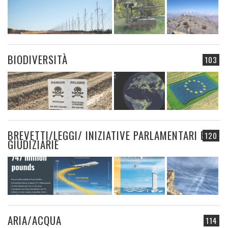
BIODIVERSITÀ
103
BREVETTI/LEGGI/ INIZIATIVE PARLAMENTARI E
120
GIUDIZIARIE
ARIA/ACQUA
114