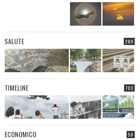
SALUTE
280
TIMELINE
703
ECONOMICO
50