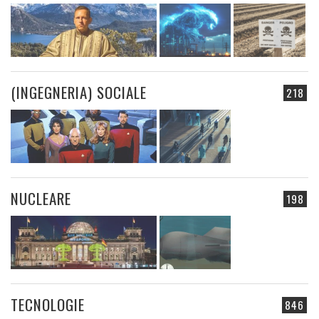
(INGEGNERIA) SOCIALE
218
NUCLEARE
198
TECNOLOGIE
846