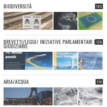
BIODIVERSITÀ
103
BREVETTI/LEGGI/ INIZIATIVE PARLAMENTARI E
120
GIUDIZIARIE
ARIA/ACQUA
114