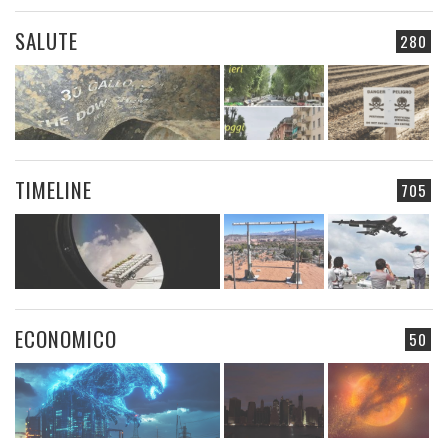
SALUTE
280
TIMELINE
705
ECONOMICO
50