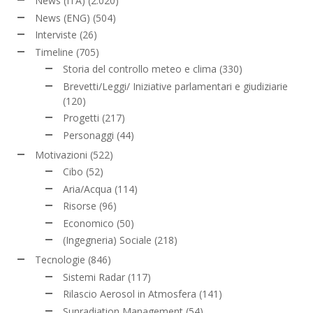
News (ITA)
(2.020)
News (ENG)
(504)
Interviste
(26)
Timeline
(705)
Storia del controllo meteo e clima
(330)
Brevetti/Leggi/ Iniziative parlamentari e giudiziarie
(120)
Progetti
(217)
Personaggi
(44)
Motivazioni
(522)
Cibo
(52)
Aria/Acqua
(114)
Risorse
(96)
Economico
(50)
(Ingegneria) Sociale
(218)
Tecnologie
(846)
Sistemi Radar
(117)
Rilascio Aerosol in Atmosfera
(141)
Sunradiation Management
(54)