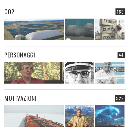
CO2
168
PERSONAGGI
44
MOTIVAZIONI
522