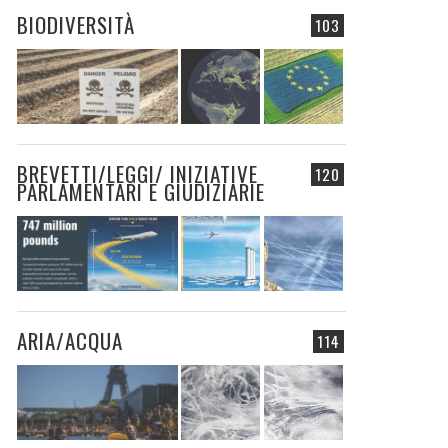
BIODIVERSITÀ
103
BREVETTI/LEGGI/ INIZIATIVE
120
PARLAMENTARI E GIUDIZIARIE
ARIA/ACQUA
114