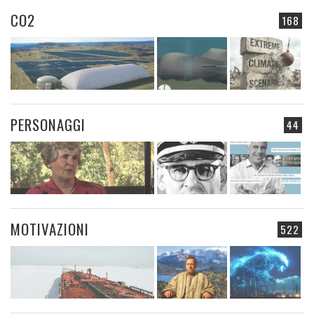
CO2
168
PERSONAGGI
44
MOTIVAZIONI
522