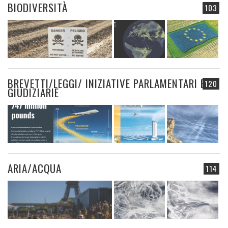
BIODIVERSITÀ
103
BREVETTI/LEGGI/ INIZIATIVE PARLAMENTARI E
120
GIUDIZIARIE
ARIA/ACQUA
114