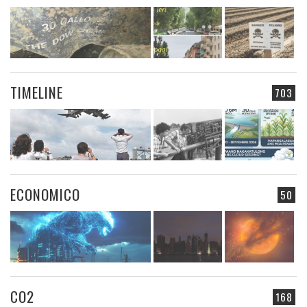
TIMELINE
703
ECONOMICO
50
CO2
168