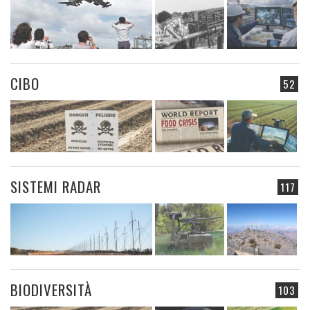
CIBO
52
SISTEMI RADAR
117
BIODIVERSITÀ
103