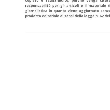
copiato e redistribuito, purché venga cit
responsabilità per gli articoli e il material
giornalistica in quanto viene aggiornato senz
prodotto editoriale ai sensi della legge n. 62 del