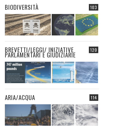
BIODIVERSITÀ
103
BREVETTI/LEGGI/ INIZIATIVE
120
PARLAMENTARI E GIUDIZIARIE
ARIA/ACQUA
114