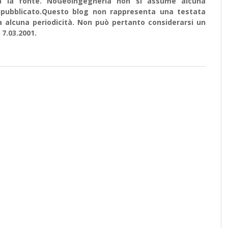
ata la fonte. NoGeoingegneria non si assume alcuna
e ripubblicato.Questo blog non rappresenta una testata
a alcuna periodicità. Non può pertanto considerarsi un
 7.03.2001.