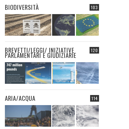
BIODIVERSITÀ
103
BREVETTI/LEGGI/ INIZIATIVE
120
PARLAMENTARI E GIUDIZIARIE
ARIA/ACQUA
114