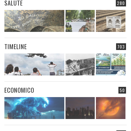
SALUTE
280
TIMELINE
703
ECONOMICO
50