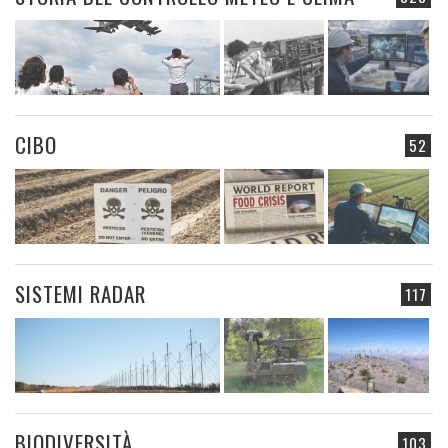
CIBO
52
SISTEMI RADAR
117
BIODIVERSITÀ
103