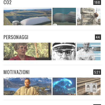
CO2
168
PERSONAGGI
44
MOTIVAZIONI
521