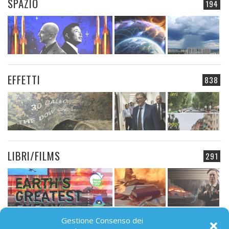
SPAZIO
194
EFFETTI
838
LIBRI/FILMS
291
Gestione Consenso dei