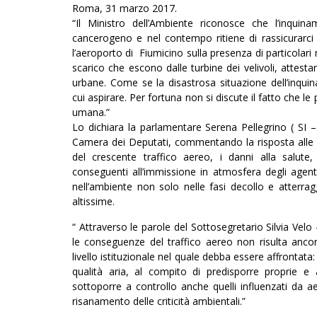
Roma, 31 marzo 2017.
“Il Ministro dell’Ambiente riconosce che l’inqu
cancerogeno e nel contempo ritiene di rassicurarci 
l’aeroporto di Fiumicino sulla presenza di particolari m
scarico che escono dalle turbine dei velivoli, attest
urbane. Come se la disastrosa situazione dell’inqu
cui aspirare. Per fortuna non si discute il fatto che le 
umana.”
Lo dichiara la parlamentare Serena Pellegrino ( SI
Camera dei Deputati, commentando la risposta alle ric
del crescente traffico aereo, i danni alla salute, al
conseguenti all’immissione in atmosfera degli agenti
nell’ambiente non solo nelle fasi decollo e atterrag
altissime.
“ Attraverso le parole del Sottosegretario Silvia Vel
le conseguenze del traffico aereo non risulta ancor
livello istituzionale nel quale debba essere affrontata
qualità aria, al compito di predisporre proprie e 
sottoporre a controllo anche quelli influenzati da ae
risanamento delle criticità ambientali.”