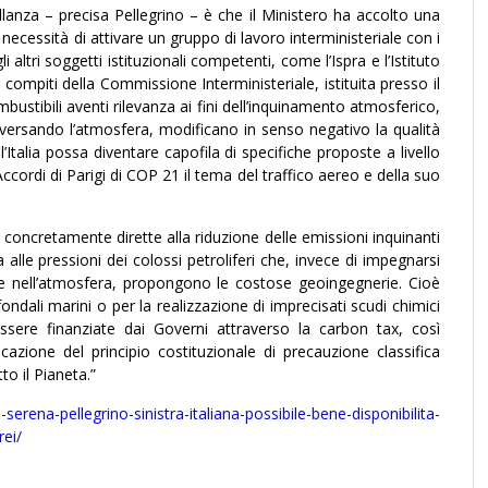
ellanza – precisa Pellegrino – è che il Ministero ha accolto una
la necessità di attivare un gruppo di lavoro interministeriale con i
 altri soggetti istituzionali competenti, come l’Ispra e l’Istituto
 compiti della Commissione Interministeriale, istituita presso il
mbustibili aventi rilevanza ai fini dell’inquinamento atmosferico,
aversando l’atmosfera, modificano in senso negativo la qualità
 l’Italia possa diventare capofila di specifiche proposte a livello
ccordi di Parigi di COP 21 il tema del traffico aereo e della suo
 concretamente dirette alla riduzione delle emissioni inquinanti
 alle pressioni dei colossi petroliferi che, invece di impegnarsi
one nell’atmosfera, propongono le costose geoingegnerie. Cioè
ondali marini o per la realizzazione di imprecisati scudi chimici
ssere finanziate dai Governi attraverso la carbon tax, così
cazione del principio costituzionale di precauzione classifica
o il Pianeta.”
serena-pellegrino-sinistra-italiana-possibile-bene-disponibilita-
ei/