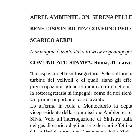
AEREI. AMBIENTE. ON. SERENA PELLE
BENE DISPONIBILITA’ GOVERNO PER
SCARICO AEREI
L’immagine è tratta dal sito www.nogeoingegn
COMUNICATO STAMPA. Roma, 31 marzo 
La risposta della sottosegretaria Velo sull’inq
“
turbine dei velivoli e di quali siano gli eff
preoccupazioni: gli aerei inquinano immettendo
la sottosegretaria si impegni, come da noi richie
Un primo importante passo avanti.”
Lo afferma in Aula a Montecitorio la deputat
vicepresidente della commissione Ambiente, repl
Silvia Velo all’interrogazione di Sinistra Ita
dei gas di scarico degli aerei e dei suoi effetti 
Già a Parigi, prosegue l’esponente della Sinistr