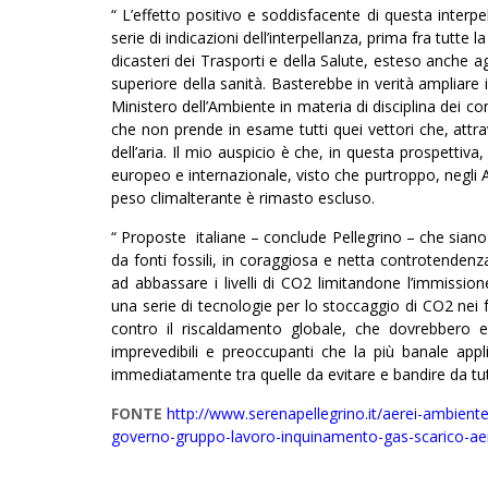
“ L’effetto positivo e soddisfacente di questa interp
serie di indicazioni dell’interpellanza, prima fra tutte 
dicasteri dei Trasporti e della Salute, esteso anche agli
superiore della sanità. Basterebbe in verità ampliare i
Ministero dell’Ambiente in materia di disciplina dei co
che non prende in esame tutti quei vettori che, attr
dell’aria. Il mio auspicio è che, in questa prospettiva,
europeo e internazionale, visto che purtroppo, negli A
peso climalterante è rimasto escluso.
“ Proposte italiane – conclude Pellegrino – che siano
da fonti fossili, in coraggiosa e netta controtendenza
ad abbassare i livelli di CO2 limitandone l’immissi
una serie di tecnologie per lo stoccaggio di CO2 nei f
contro il riscaldamento globale, che dovrebbero e
imprevedibili e preoccupanti che la più banale appli
immediatamente tra quelle da evitare e bandire da tutt
FONTE
http://www.serenapellegrino.it/aerei-ambiente-
governo-gruppo-lavoro-inquinamento-gas-scarico-aer