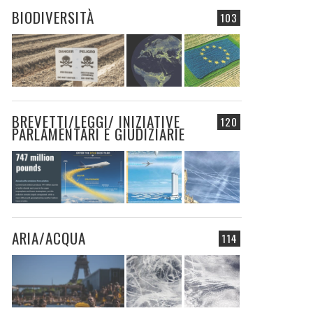
BIODIVERSITÀ
103
BREVETTI/LEGGI/ INIZIATIVE
120
PARLAMENTARI E GIUDIZIARIE
ARIA/ACQUA
114