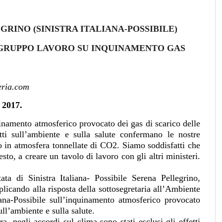
GRINO (SINISTRA ITALIANA-POSSIBILE)
 GRUPPO LAVORO SU INQUINAMENTO GAS
eria.com
2017.
uinamento atmosferico provocato dei gas di scarico delle
etti sull’ambiente e sulla salute confermano le nostre
 in atmosfera tonnellate di CO2. Siamo soddisfatti che
sto, a creare un tavolo di lavoro con gli altri ministeri.
a di Sinistra Italiana- Possibile Serena Pellegrino,
icando alla risposta della sottosegretaria all’Ambiente
liana-Possibile sull’inquinamento atmosferico provocato
sull’ambiente e sulla salute.
a, negli accordi sul clima sono stati esclusi gli effetti