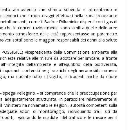
inamento atmosferico che stiamo subendo e alimentando è
dicendoci che i monitoraggi effettuati nella zona circostante
etalli pesanti, come il Bario e l’Alluminio, dispersi con i gas di
ano che le concentrazioni medie sono simili a quelle delle aree
inamento atmosferico delle città rappresentasse un parametro
polveri sottili sono le maggiori responsabili dei danni alla salute
 – POSSIBILE) vicepresidente della Commissione ambiente alla
hieste relative alle misure da adottare per limitare, a fronte
l’ integrità dell’ambiente e all’equilibrio della biodiversità,
 inquinanti contenuti negli scarichi degli aeromobili, immessi
gio, ma durante tutto il tragitto, e ricadenti anche da quote
o – spiega Pellegrino – si comprende che la preoccupazione per
a adeguatamente strutturata, in particolare relativamente al
: il Ministero ha richiamato le Regioni, autorità competenti sulla
adeguate azioni di monitoraggio, individuando tra i siti da
roporti, valutando le ricadute del traffico e le misure per il