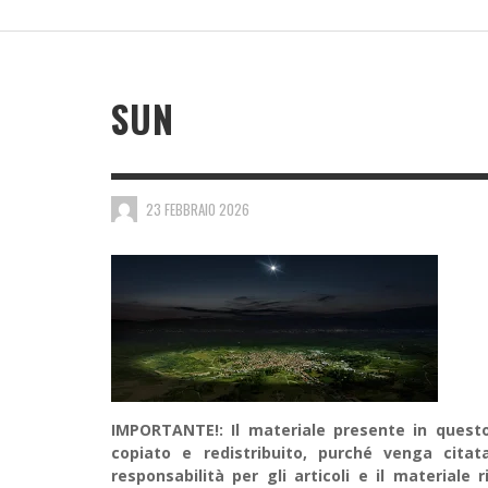
110 M
AVVER
RECOR
RECOR
SUNRADIATION MANAGEMENT
SPACEX SI SCHIANTA SULLA LUNA
IL “PIU GRANDE NEMICO DELLA TERRA” –
NOGEOINGEGNERIA, CHI E’?
“EARTH’S GREATEST ENEMY” (DOCUMENTARI
8 AGOST
29 LUGL
9 AGOST
9 AGOST
7 AGOSTO 2026
7 LUGLIO 2026
2026)
30 LUGLIO 2026
SUN
BRAIN2QUERTYV2: META CONVERTE SEGNALI
CEREBRALI IN TESTO SENZA UTILIZZO DI
23 FEBBRAIO 2026
IMPIANTI
1 LUGLIO 2026
IMPORTANTE!: Il materiale presente in questo 
copiato e redistribuito, purché venga cit
responsabilità per gli articoli e il material