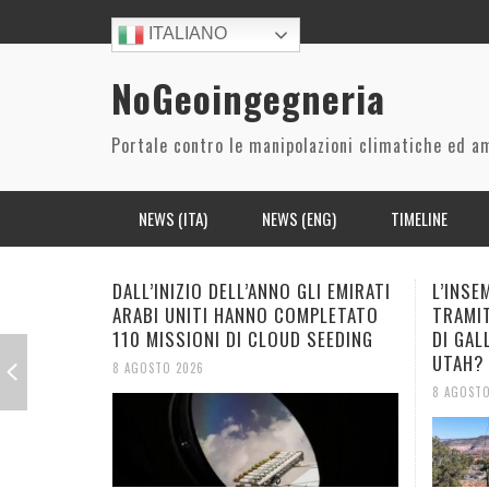
ITALIANO
NoGeoingegneria
Portale contro le manipolazioni climatiche ed a
NEWS (ITA)
NEWS (ENG)
TIMELINE
BREVETTI/LEGGI/ INIZIATIVE PARLAMENTARI E
CO2
ARIA/ACQUA
BIODIVERSITÀ
L’INSEMINAZIONE DELLE NUVOLE
SPACEX
GIUDIZIARIE
TRAMITE IONIZZAZIONE: 2 MILIARDI
NUCLEARE
CIBO
POLITICA/ECONOMIA
7 AGOSTO
DI GALLONI DI ACQUA IN PIÙ NELLO
PROGETTI
UTAH?
RILASCIO AEROSOL IN ATMOSFERA
ECONOMICO
SALUTE
STORIA DEL CONTROLLO METEO E CLIMA
8 AGOSTO 2026
SISTEMI RADAR
RISORSE
DALL’
I DAT
LA RU
LA RU
SPAZIO
(INGEGNERIA) SOCIALE
ARABI
CATAS
VERSO
VERSO