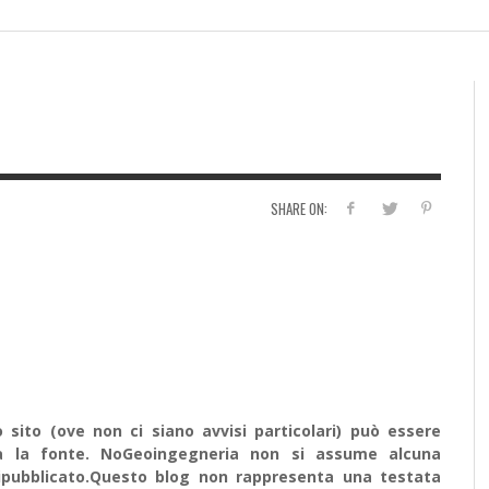
ISSIONI DI CLOUD SEEDING
TONO GLI ESPERTI
D DI 20 PETROLIERE
D DI 20 PETROLIERE
MILIARDI DI GALLONI DI ACQ
DI TEMPESTE SOLARI
DELLA PATAGONIA PER PALAN
IL CALDO RECORD FA NOTIZIA, MENTRE IL
IL RECUPERO DELLO STRATO DI OZONO NELLA
FAHRENHEIT 451, MA IN VERSIONE SILICON
COL. JACQUES BAUD: L’OCCIDENTE SI E’
PE
WE
IL
FE
3 AGOSTO 2026
PIÙ NELLO UTAH?
O
FREDDO A QUANTO PARE NO
STRATOSFERA STA SUBENDO UN RITARDO DI
VALLEY. L’INTELLIGENZA ARTIFICIALE DIVORA I
FINALMENTE SVEGLIATO?
UN
TH
TE
– 
O 2026
IO 2026
O 2026
O 2026
21 LUGLIO 2026
1 AGOSTO 2026
DIVERSI ANNI
LIBRI
SE
8 AGOSTO 2026
6 AGOSTO 2026
30 DICEMBRE 2025
13 
11 
1 M
19 APRILE 2026
1 LUGLIO 2026
3 
SHARE ON:
sito (ove non ci siano avvisi particolari) può essere
ata la fonte. NoGeoingegneria non si assume alcuna
e ripubblicato.Questo blog non rappresenta una testata