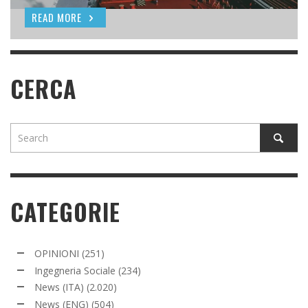
READ MORE
READ MORE
READ MORE
CERCA
CATEGORIE
OPINIONI
(251)
Ingegneria Sociale
(234)
News (ITA)
(2.020)
News (ENG)
(504)