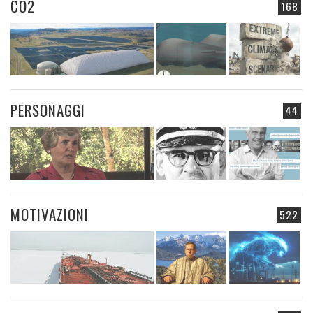
CO2
168
PERSONAGGI
44
MOTIVAZIONI
522