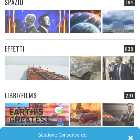
SPAZIO
194
EFFETTI
839
LIBRI/FILMS
291
Gestione Consenso dei