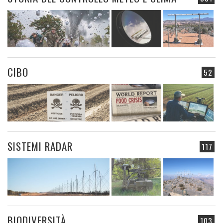
CIBO
52
SISTEMI RADAR
117
BIODIVERSITÀ
103