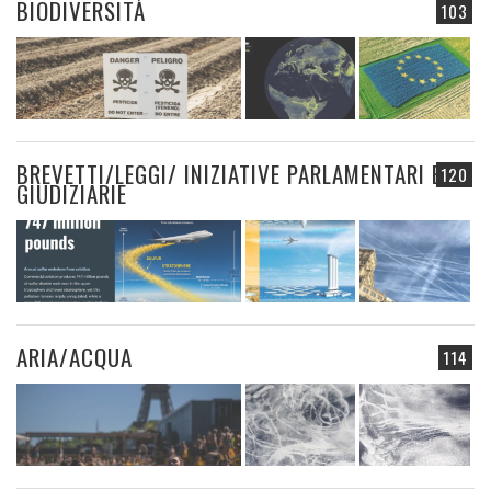
BIODIVERSITÀ
103
BREVETTI/LEGGI/ INIZIATIVE PARLAMENTARI E
120
GIUDIZIARIE
ARIA/ACQUA
114