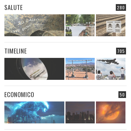
SALUTE
280
TIMELINE
705
ECONOMICO
50