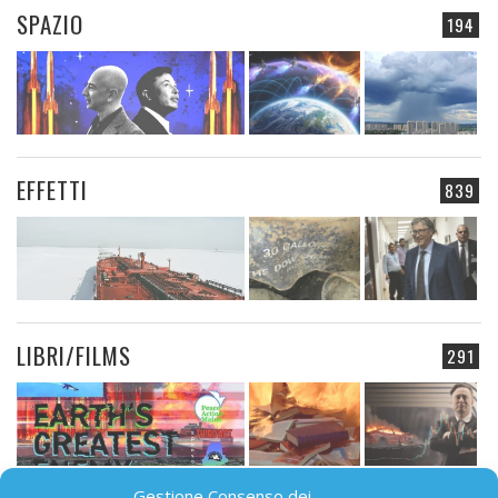
SPAZIO
194
EFFETTI
839
LIBRI/FILMS
291
Gestione Consenso dei