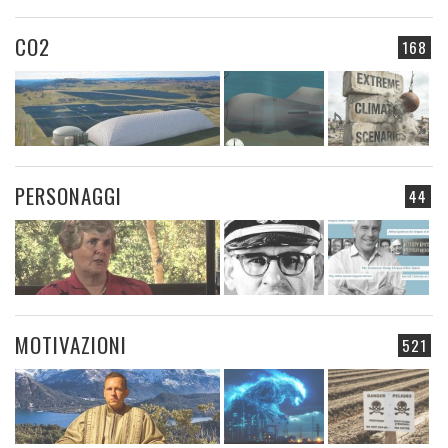
CO2
168
PERSONAGGI
44
MOTIVAZIONI
521