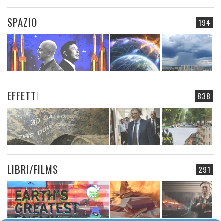
SPAZIO
194
EFFETTI
838
LIBRI/FILMS
291