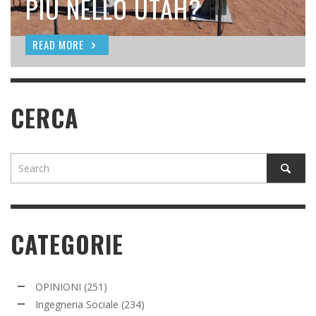
SEEDING
PIÙ NELLO UTAH?
READ MORE
READ MORE
READ MORE
CERCA
CATEGORIE
OPINIONI
(251)
Ingegneria Sociale
(234)