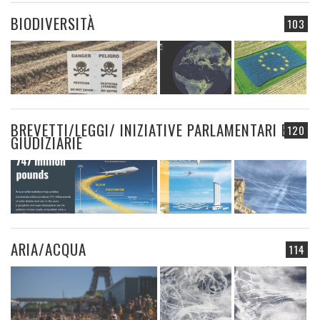
BIODIVERSITÀ
103
BREVETTI/LEGGI/ INIZIATIVE PARLAMENTARI E
120
GIUDIZIARIE
ARIA/ACQUA
114