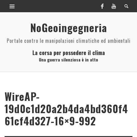
NoGeoingegneria
Portale contro le manipolazioni climatiche ed ambientali
La corsa per possedere il clima
Una guerra silenziosa è in atto
WireAP-
19d0c1d20a2b4da4bd360f4
61cf4d327-16×9-992