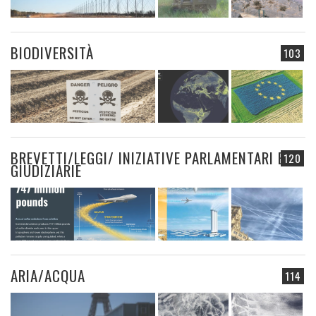
BIODIVERSITÀ
103
BREVETTI/LEGGI/ INIZIATIVE PARLAMENTARI E
120
GIUDIZIARIE
ARIA/ACQUA
114