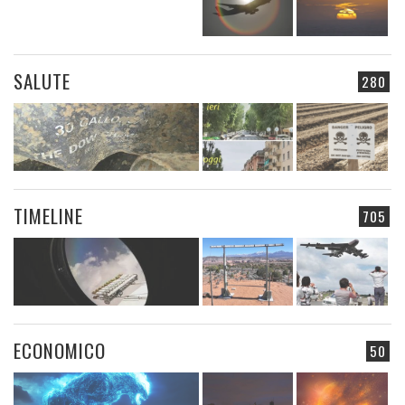
SALUTE
280
TIMELINE
705
ECONOMICO
50