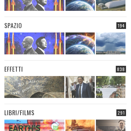
SPAZIO
194
EFFETTI
838
LIBRI/FILMS
291