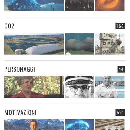
CO2
168
PERSONAGGI
44
MOTIVAZIONI
521