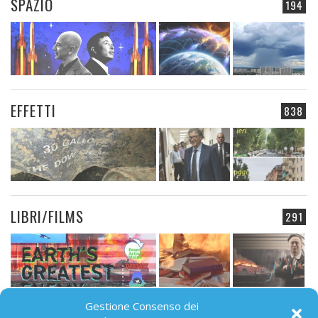
SPAZIO
194
EFFETTI
838
LIBRI/FILMS
291
Gestione Consenso dei