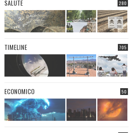
SALUTE
280
TIMELINE
705
ECONOMICO
50