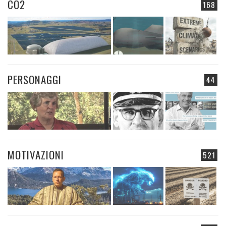
CO2
168
PERSONAGGI
44
MOTIVAZIONI
521