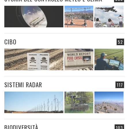
CIBO
52
SISTEMI RADAR
117
BIODIVERSITÀ
103