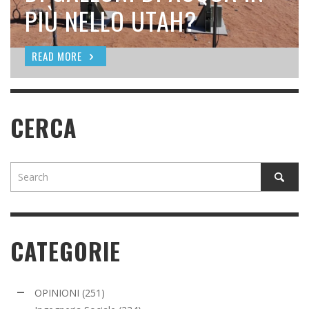
SEEDING
PIÙ NELLO UTAH?
READ MORE
READ MORE
READ MORE
CERCA
CATEGORIE
OPINIONI
(251)