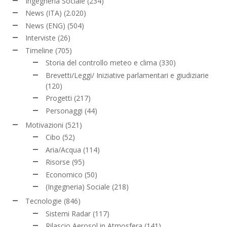
Ingegneria Sociale
(234)
News (ITA)
(2.020)
News (ENG)
(504)
Interviste
(26)
Timeline
(705)
Storia del controllo meteo e clima
(330)
Brevetti/Leggi/ Iniziative parlamentari e giudiziarie
(120)
Progetti
(217)
Personaggi
(44)
Motivazioni
(521)
Cibo
(52)
Aria/Acqua
(114)
Risorse
(95)
Economico
(50)
(Ingegneria) Sociale
(218)
Tecnologie
(846)
Sistemi Radar
(117)
Rilascio Aerosol in Atmosfera
(141)