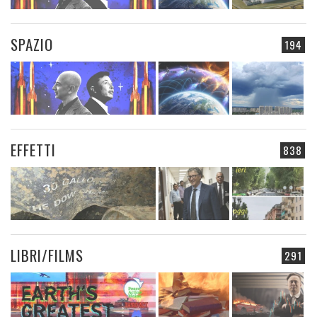
SPAZIO
194
EFFETTI
838
LIBRI/FILMS
291