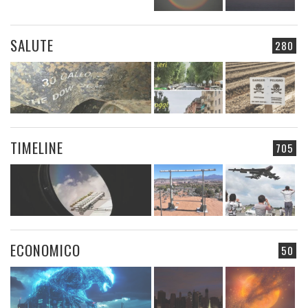
SALUTE
280
TIMELINE
705
ECONOMICO
50