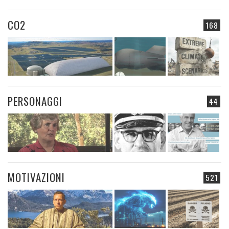
CO2
168
PERSONAGGI
44
MOTIVAZIONI
521