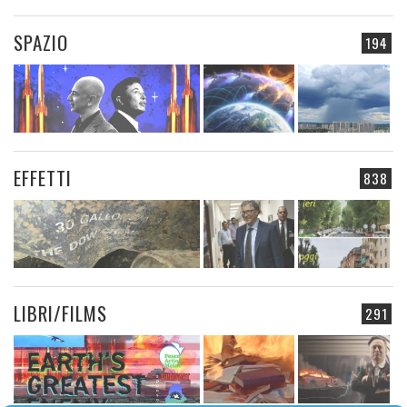
SPAZIO
194
EFFETTI
838
LIBRI/FILMS
291