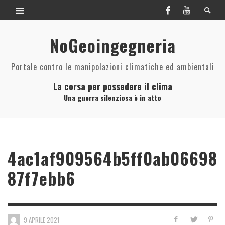
NoGeoingegneria
Portale contro le manipolazioni climatiche ed ambientali
La corsa per possedere il clima
Una guerra silenziosa è in atto
4ac1af909564b5ff0ab06698
87f7ebb6
9 APRILE 2021