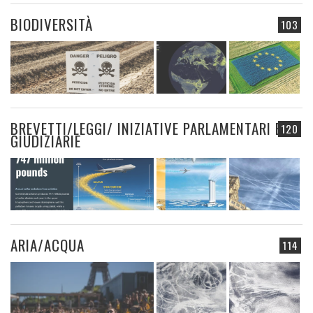
BIODIVERSITÀ
103
BREVETTI/LEGGI/ INIZIATIVE PARLAMENTARI E
120
GIUDIZIARIE
ARIA/ACQUA
114