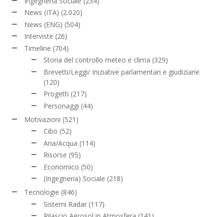
Ingegneria Sociale
(234)
News (ITA)
(2.020)
News (ENG)
(504)
Interviste
(26)
Timeline
(704)
Storia del controllo meteo e clima
(329)
Brevetti/Leggi/ Iniziative parlamentari e giudiziarie
(120)
Progetti
(217)
Personaggi
(44)
Motivazioni
(521)
Cibo
(52)
Aria/Acqua
(114)
Risorse
(95)
Economico
(50)
(Ingegneria) Sociale
(218)
Tecnologie
(846)
Sistemi Radar
(117)
Rilascio Aerosol in Atmosfera
(141)