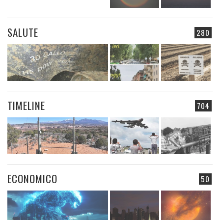
SALUTE
280
TIMELINE
704
ECONOMICO
50