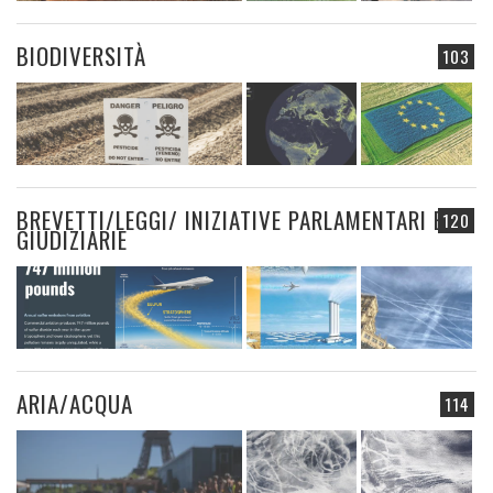
BIODIVERSITÀ
103
BREVETTI/LEGGI/ INIZIATIVE PARLAMENTARI E
120
GIUDIZIARIE
ARIA/ACQUA
114