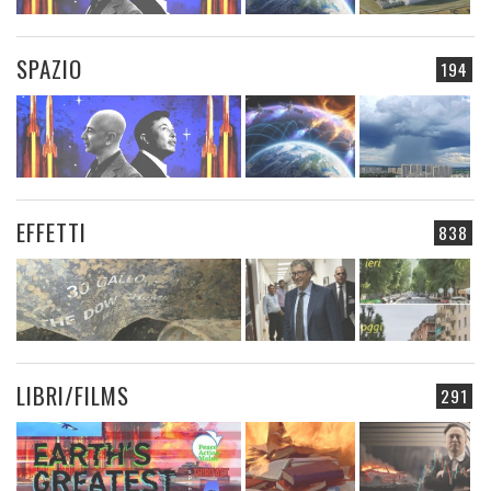
SPAZIO
194
EFFETTI
838
LIBRI/FILMS
291