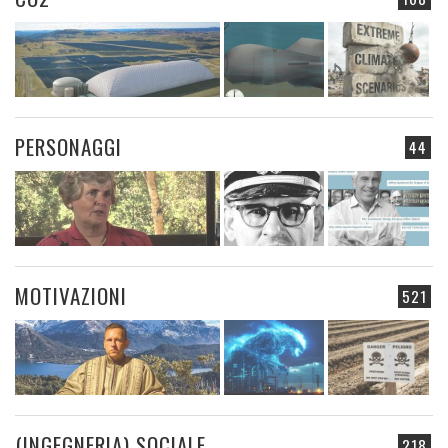
PERSONAGGI
44
MOTIVAZIONI
521
(INGEGNERIA) SOCIALE
218