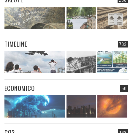
TIMELINE
703
ECONOMICO
50
CO2
168