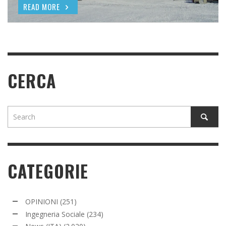
READ MORE
READ MORE
CERCA
CATEGORIE
OPINIONI
(251)
Ingegneria Sociale
(234)