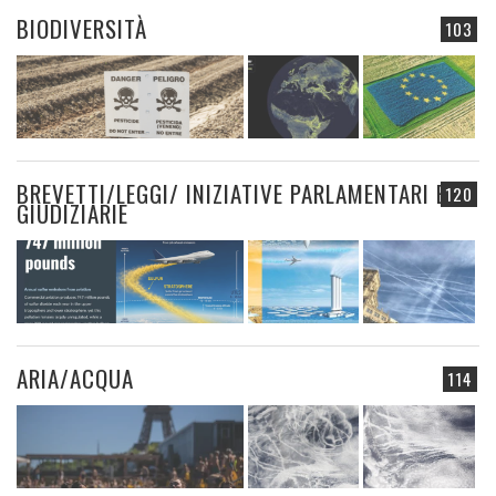
BIODIVERSITÀ
103
BREVETTI/LEGGI/ INIZIATIVE PARLAMENTARI E
120
GIUDIZIARIE
ARIA/ACQUA
114