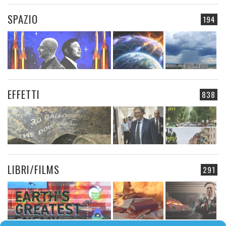
SPAZIO
194
EFFETTI
838
LIBRI/FILMS
291