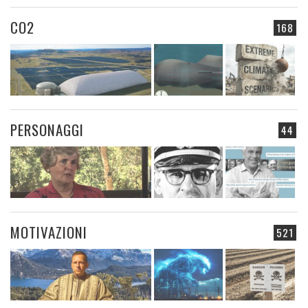
CO2
168
PERSONAGGI
44
MOTIVAZIONI
521