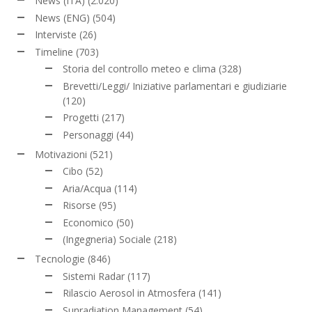
News (ITA)
(2.020)
News (ENG)
(504)
Interviste
(26)
Timeline
(703)
Storia del controllo meteo e clima
(328)
Brevetti/Leggi/ Iniziative parlamentari e giudiziarie
(120)
Progetti
(217)
Personaggi
(44)
Motivazioni
(521)
Cibo
(52)
Aria/Acqua
(114)
Risorse
(95)
Economico
(50)
(Ingegneria) Sociale
(218)
Tecnologie
(846)
Sistemi Radar
(117)
Rilascio Aerosol in Atmosfera
(141)
Sunradiation Management
(54)