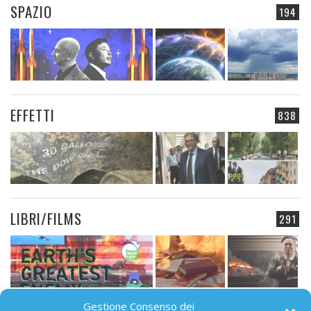
SPAZIO
194
EFFETTI
838
LIBRI/FILMS
291
Gestione Consenso dei