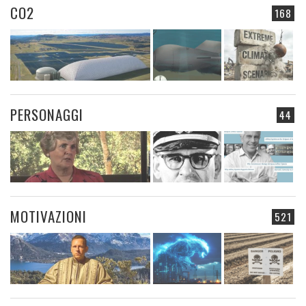
CO2
168
PERSONAGGI
44
MOTIVAZIONI
521