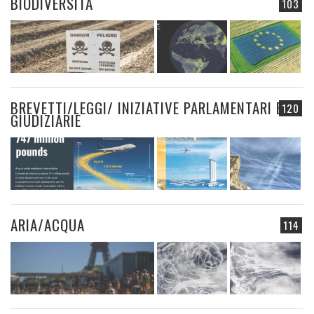
BIODIVERSITÀ
103
BREVETTI/LEGGI/ INIZIATIVE PARLAMENTARI E
120
GIUDIZIARIE
ARIA/ACQUA
114