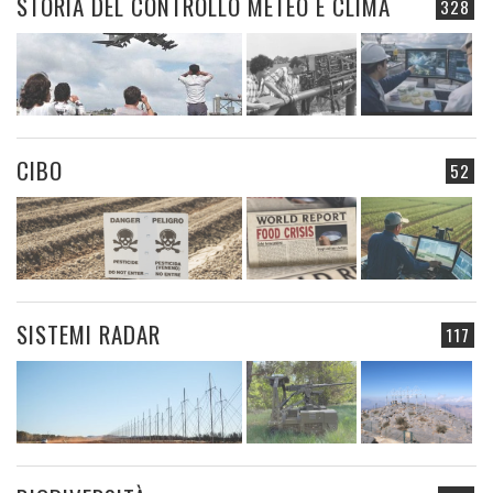
STORIA DEL CONTROLLO METEO E CLIMA
328
CIBO
52
SISTEMI RADAR
117