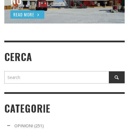
READ MORE
READ MORE
READ MORE
READ MORE
CERCA
CATEGORIE
OPINIONI
(251)