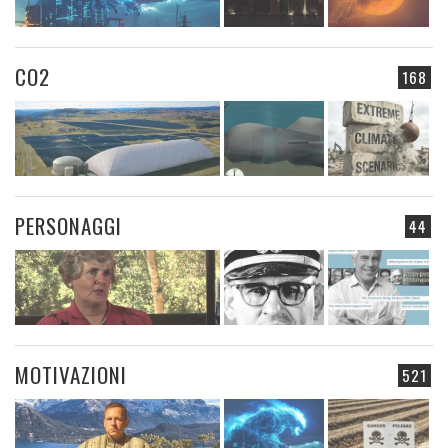
CO2
168
PERSONAGGI
44
MOTIVAZIONI
521