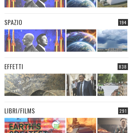
SPAZIO
194
EFFETTI
838
LIBRI/FILMS
291