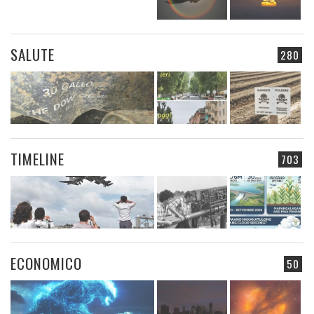
SALUTE
280
TIMELINE
703
ECONOMICO
50