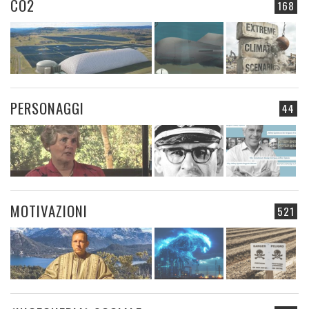
CO2
168
PERSONAGGI
44
MOTIVAZIONI
521