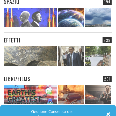
SPAZIO
194
EFFETTI
838
LIBRI/FILMS
291
Gestione Consenso dei