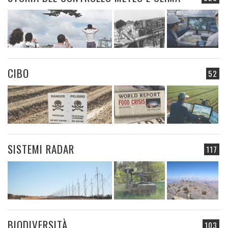
CIBO
52
SISTEMI RADAR
117
BIODIVERSITÀ
103