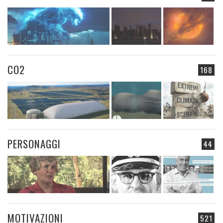
CO2
168
PERSONAGGI
44
MOTIVAZIONI
521