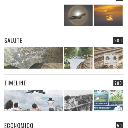
SALUTE
280
TIMELINE
703
ECONOMICO
50