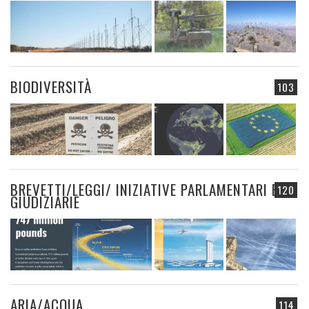
BIODIVERSITÀ
103
BREVETTI/LEGGI/ INIZIATIVE PARLAMENTARI E
120
GIUDIZIARIE
ARIA/ACQUA
114