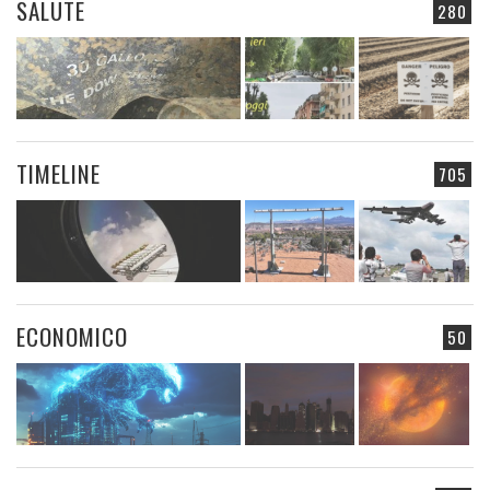
SALUTE
280
TIMELINE
705
ECONOMICO
50