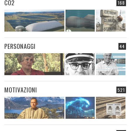
CO2
168
PERSONAGGI
44
MOTIVAZIONI
521