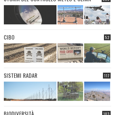
CIBO
52
SISTEMI RADAR
117
BIODIVERSITÀ
103