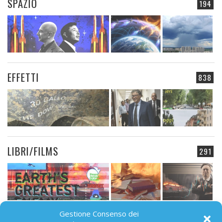
SPAZIO
194
EFFETTI
838
LIBRI/FILMS
291
Gestione Consenso dei