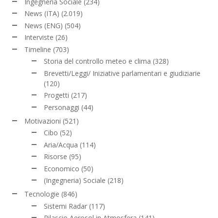
Ingegneria Sociale
(234)
News (ITA)
(2.019)
News (ENG)
(504)
Interviste
(26)
Timeline
(703)
Storia del controllo meteo e clima
(328)
Brevetti/Leggi/ Iniziative parlamentari e giudiziarie
(120)
Progetti
(217)
Personaggi
(44)
Motivazioni
(521)
Cibo
(52)
Aria/Acqua
(114)
Risorse
(95)
Economico
(50)
(Ingegneria) Sociale
(218)
Tecnologie
(846)
Sistemi Radar
(117)
Rilascio Aerosol in Atmosfera
(141)