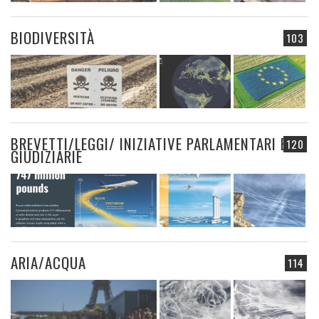
BIODIVERSITÀ
103
BREVETTI/LEGGI/ INIZIATIVE PARLAMENTARI E
120
GIUDIZIARIE
ARIA/ACQUA
114