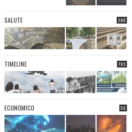
SALUTE
280
TIMELINE
703
ECONOMICO
50