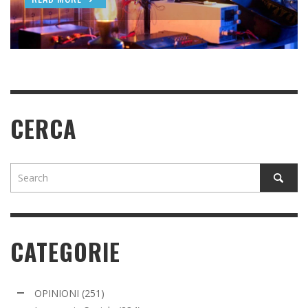
READ MORE
READ MORE
READ MORE
CERCA
CATEGORIE
OPINIONI
(251)