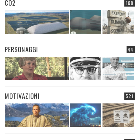
CO2
168
PERSONAGGI
44
MOTIVAZIONI
521