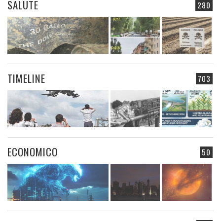
SALUTE
280
TIMELINE
703
ECONOMICO
50