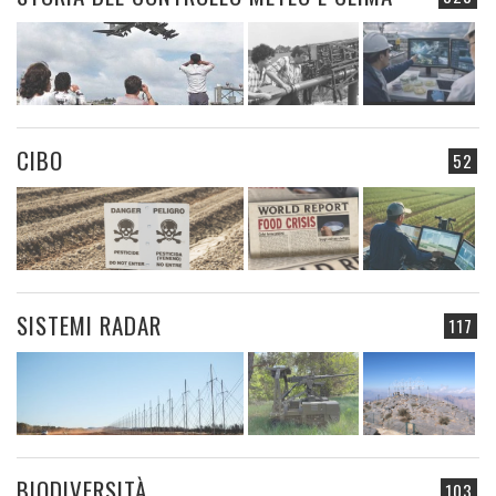
CIBO
52
SISTEMI RADAR
117
BIODIVERSITÀ
103