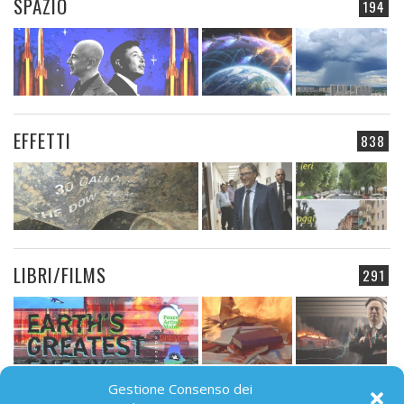
SPAZIO
194
EFFETTI
838
LIBRI/FILMS
291
Gestione Consenso dei