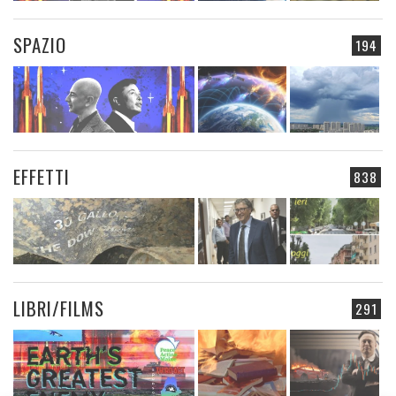
SPAZIO
194
EFFETTI
838
LIBRI/FILMS
291