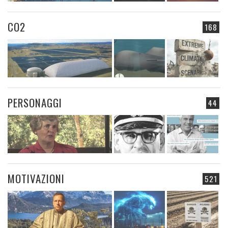
CO2
168
PERSONAGGI
44
MOTIVAZIONI
521