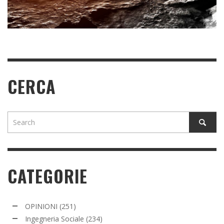
PIÙ NELLO UTAH?
READ MORE
READ MORE
CERCA
CATEGORIE
OPINIONI
(251)
Ingegneria Sociale
(234)