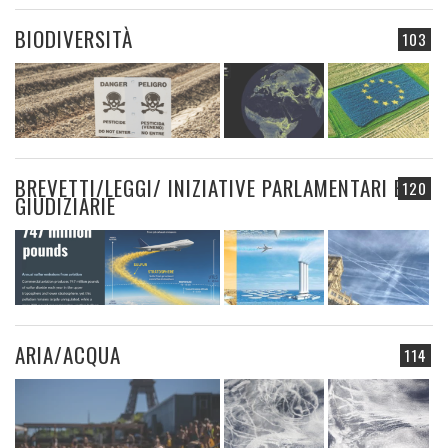
BIODIVERSITÀ
103
BREVETTI/LEGGI/ INIZIATIVE PARLAMENTARI E
120
GIUDIZIARIE
ARIA/ACQUA
114